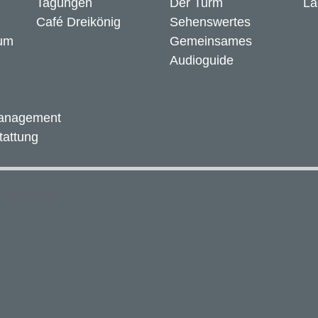
Tagungen
Der Turm
La
Café Dreikönig
Sehenswertes
um
Gemeinsames
Audioguide
management
attung