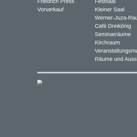
Friedrich Press
Festsaal
Vorverkauf
Kleiner Saal
Werner-Juza-Ra
Café Dreikönig
Seminarräume
Kirchraum
Veranstaltungs
Räume und Ausst