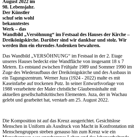
August 2022 im
98. Lebensjahr.
Der Künstler
schuf sein wohl
bekanntestes
Werk – das
Wandbild „Versöhnung“ im Festsaal des Hauses der Kirche –
Dreikönigskirche. Darüber sind wir dankbar und stolz. Wir
werden ihm ein ehrendes Andenken bewahren.
Das Wandbild „VERSÖHNUNG“ im Festsaal in der 2. Etage
unseres Hauses bedeckt eine Wandfläche von insgesamt 18 x 7
Metern. Es entstand zwischen Frühjahr 1989 und Sommer 1990 im
Zuge des Wiederaufbaus der Dreikönigskirche und des Ausbaus in
ein Tagungszentrum. Werner Juza (1924 - 2022) malte es mit
Kaseinfarbe auf trockenen Putz. In seiner Entwurfsvorlage von
1988 verarbeitete der Maler christliche Glaubensinhalte mit
aktuellen gesellschaftskritischen Elementen. Juza, der in Wachau
gelebt und gearbeitet hat, verstarb am 25. August 2022.
Die Komposition ist auf das Kreuz ausgerichtet. Gesichtslose
Menschen in Uniform als Ausdruck von Macht in Konfrontation mit
Menschengruppen streben genauso hin zum Kreuz wie ein