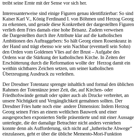
treibt seine Ernte mit der Sense vor sich her.
Interessanterweise sind einige Figuren genau identifizierbar: So sind
Kaiser Karl V., König Ferdinand I. von Böhmen und Herzog Georg
zu erkennen, und gerade diese Konkretheit der dargestellten Figuren
verlieh dem Fries damals eine hohe Brisanz. Zudem verweisen
die Dargestellten durch ihre Attribute klar auf die katholischen
Ambitionen des Auftraggebers: So hält Georg einen Rosenkranz in
der Hand und trägt ebenso wie sein Nachbar (eventuell sein Sohn)
den Orden vom Goldenen Vlies auf der Brust – Aufgabe des
Ordens war die Stärkung der katholischen Kirche. In Zeiten der
Erschütterung durch die Reformation wollte der Herzog damit ein
weithin sichtbares Zeichen setzen, um seiner katholischen
Überzeugung Ausdruck zu verleihen.
Der Dresdner Totentanz sprengte inhaltlich und formal den üblichen
Rahmen der Totentänze jener Zeit, die, auf Kirchen- oder
Friedhofswände gemalt oder später auch als Drucke verbreitet, an
unsere Nichtigkeit und Vergänglichkeit gemahnen sollten. Der
Dresdner Fries hatte noch eine andere Dimension: Indem Herzog
Georg seinen Fries an einem weltlichen Bauwerk und einer
ausgesprochen exponierten Stelle präsentierte und mit einer Aussage
unterlegte, die der damalige Betrachter nicht anders verstehen
konnte denn als Aufforderung, sich nicht auf „lutherische Abwege“
einzulassen, geht er über die übliche Memento-Mori-Funktion