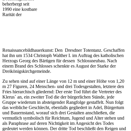
beherbergt seit
1990 eine kostbare
Rarität der
Renaissancebildhauerkunst: Den Dresdner Totentanz. Geschaffen
hat ihn um 1534 Christoph Walther I. im Auftrag des katholischen
Herzogs Georg des Bärtigen für dessen Schlossneubau. Nach
einem Brand des Schlosses schenkte es August der Starke der
Dreikönigskirchgemeinde.
Zu sehen sind auf einer Länge von 12 m und einer Höhe von 1,20
m 27 Figuren, 24 Menschen- und drei Todesgestalten, letztere den
Fries hierarchisch gliedernd: Der erste Tod führt die Vertreter des
Klerus´ an, ein zweiter Tod die der bürgerlichen Stände, jede
Gruppe wiederum in absteigender Rangfolge gestaffelt. Nun folgt
das weibliche Geschlecht, ebenfalls gegliedert in Adel, Bürgertum
und Bauernstand, worauf sich drei Gestalten anschließen, die
vermutlich symbolisch für Reichtum, Jugend und Alter stehen und
als Paraphrase auf deren Nichtigkeit im Angesicht des Todes
gedeutet werden können. Der dritte Tod beschließt den Reigen und