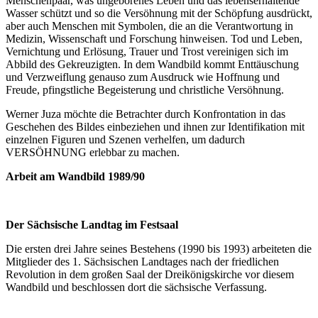
Menschenpaar, was ungeborenes Leben und das lebenserhaltende
Wasser schützt und so die Versöhnung mit der Schöpfung ausdrückt,
aber auch Menschen mit Symbolen, die an die Verantwortung in
Medizin, Wissenschaft und Forschung hinweisen. Tod und Leben,
Vernichtung und Erlösung, Trauer und Trost vereinigen sich im
Abbild des Gekreuzigten. In dem Wandbild kommt Enttäuschung
und Verzweiflung genauso zum Ausdruck wie Hoffnung und
Freude, pfingstliche Begeisterung und christliche Versöhnung.
Werner Juza möchte die Betrachter durch Konfrontation in das
Geschehen des Bildes einbeziehen und ihnen zur Identifikation mit
einzelnen Figuren und Szenen verhelfen, um dadurch
VERSÖHNUNG erlebbar zu machen.
Arbeit am Wandbild 1989/90
Der Sächsische Landtag im Festsaal
Die ersten drei Jahre seines Bestehens (1990 bis 1993) arbeiteten die
Mitglieder des 1. Sächsischen Landtages nach der friedlichen
Revolution in dem großen Saal der Dreikönigskirche vor diesem
Wandbild und beschlossen dort die sächsische Verfassung.