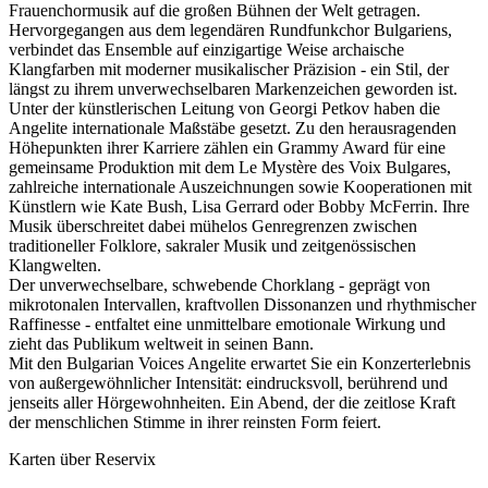
Frauenchormusik auf die großen Bühnen der Welt getragen.
Hervorgegangen aus dem legendären Rundfunkchor Bulgariens,
verbindet das Ensemble auf einzigartige Weise archaische
Klangfarben mit moderner musikalischer Präzision - ein Stil, der
längst zu ihrem unverwechselbaren Markenzeichen geworden ist.
Unter der künstlerischen Leitung von Georgi Petkov haben die
Angelite internationale Maßstäbe gesetzt. Zu den herausragenden
Höhepunkten ihrer Karriere zählen ein Grammy Award für eine
gemeinsame Produktion mit dem Le Mystère des Voix Bulgares,
zahlreiche internationale Auszeichnungen sowie Kooperationen mit
Künstlern wie Kate Bush, Lisa Gerrard oder Bobby McFerrin. Ihre
Musik überschreitet dabei mühelos Genregrenzen zwischen
traditioneller Folklore, sakraler Musik und zeitgenössischen
Klangwelten.
Der unverwechselbare, schwebende Chorklang - geprägt von
mikrotonalen Intervallen, kraftvollen Dissonanzen und rhythmischer
Raffinesse - entfaltet eine unmittelbare emotionale Wirkung und
zieht das Publikum weltweit in seinen Bann.
Mit den Bulgarian Voices Angelite erwartet Sie ein Konzerterlebnis
von außergewöhnlicher Intensität: eindrucksvoll, berührend und
jenseits aller Hörgewohnheiten. Ein Abend, der die zeitlose Kraft
der menschlichen Stimme in ihrer reinsten Form feiert.
Karten über Reservix