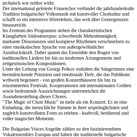
archaisch wie zeitlos wirkt.
Der international gefeierte Frauenchor verbindet die jahrhundertealte
Tradition bulgarischer Volksmusik mit kunstvoller Chorkultur und
schafft so ein intensives Hörerlebnis, das weit über Genregrenzen
hinausreicht.
Im Zentrum des Programms stehen die charakteristischen
Klangfarben Südosteuropas: schwebende Mehrstimmigkeit,
markante Dissonanzen und komplexe Rhythmen verschmelzen zu
einer musikalischen Sprache von außergewöhnlicher
Ausdruckskraft. Dabei spannt das Ensemble den Bogen von
traditionellen Liedern bis hin zu modernen Arrangements und
zeitgenössischen Kompositionen.
Unter der Leitung von Georgi Petkov entfalten die Sängerinnen eine
beeindruckende Präzision und emotionale Tiefe, die das Publikum
weltweit begeistert - von großen Konzerthäusern bis hin zu
renommierten Festivals. Kooperationen mit internationalen Größen
sowie bedeutende Auszeichnungen unterstreichen die
Ausnahmestellung dieses Chores.
"The Magic of Choir Music" ist mehr als ein Konzert: Es ist eine
Einladung, die menschliche Stimme in ihrer ursprünglichsten und
zugleich kunstvollsten Form zu erleben - kraftvoll, berührend und
voller magischer Momente.
Die Bulgarian Voices Angelite zählen zu den faszinierendsten
Vokalensembles Europas und haben die traditionelle bulgarische